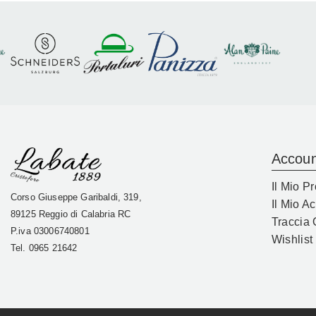
Accoun
Il Mio Pr
Corso Giuseppe Garibaldi, 319,
Il Mio A
89125 Reggio di Calabria RC
Traccia 
P.iva
03006740801
Wishlist
Tel. 0965 21642