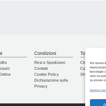
t
Condizioni
Top
ofilo
Resi e Spedizioni
Chi Siamo
Per fornire 
memorizzare 
ccount
Contatti
Contatti
tecnologie c
Ordine
Cookie Policy
Shop
unici su que
Dichiarazione sulla
su alcune ca
Privacy
Gestisci serv
A