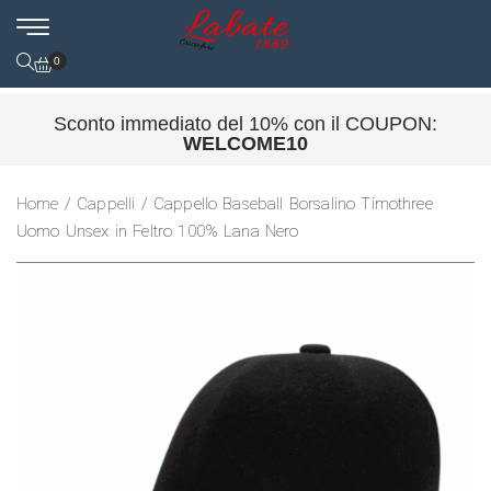
0
Sconto immediato del 10% con il COUPON:
WELCOME10
Home
/
Cappelli
/ Cappello Baseball Borsalino Timothree
Uomo Unsex in Feltro 100% Lana Nero