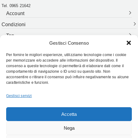
Tel. 0965 21642
Account
Condizioni
Top
Gestisci Consenso
Per fornire le migliori esperienze, utilizziamo tecnologie come i cookie
Follow Us:
per memorizzare e/o accedere alle informazioni del dispositivo. Il
consenso a queste tecnologie ci permetterà di elaborare dati come il
comportamento di navigazione o ID unici su questo sito. Non
acconsentire o ritirare il consenso può influire negativamente su alcune
caratteristiche e funzioni.
Gestisci servizi
Accetta
Cristoforo Labate 1889
– Tutti i diritti riservati – Powered by
DekaEpta.it
Nega