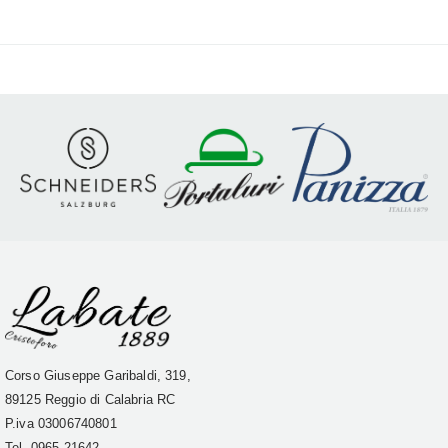
Corso Giuseppe Garibaldi, 319,
89125 Reggio di Calabria RC
P.iva
03006740801
Tel. 0965 21642