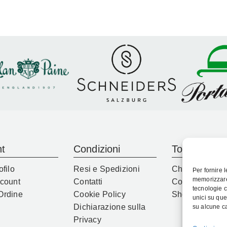
t
Condizioni
Top
ofilo
Resi e Spedizioni
Chi Siamo
Per fornire 
memorizzare 
ccount
Contatti
Contatti
tecnologie c
Ordine
Cookie Policy
Shop
unici su que
Dichiarazione sulla
su alcune ca
Privacy