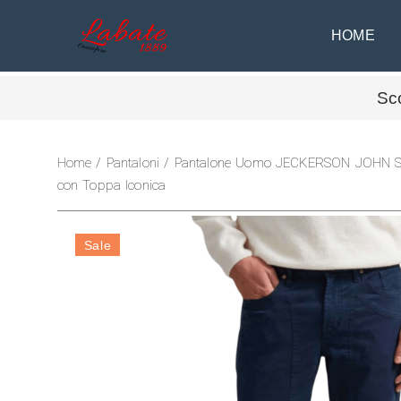
HOME
Sc
Home
/
Pantaloni
/ Pantalone Uomo JECKERSON JOHN Sli
con Toppa Iconica
Sale