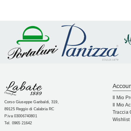
Accoun
Il Mio Pr
Corso Giuseppe Garibaldi, 319,
Il Mio A
89125 Reggio di Calabria RC
Traccia 
P.iva
03006740801
Wishlist
Tel. 0965 21642