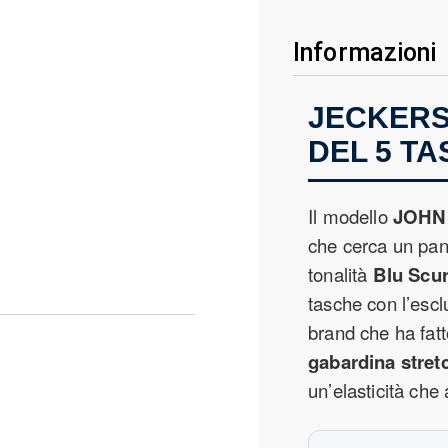
Informazioni
JECKERS
DEL 5 T
Il modello
JOHN
che cerca un pant
tonalità
Blu Scu
tasche con l’esc
brand che ha fatt
gabardina stret
un’elasticità ch