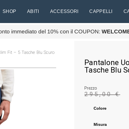
SHOP
ABITI
ACCESSORI
CAPPELLI
C
onto immediato del 10% con il COUPON:
WELCOM
m Fit – 5 Tasche Blu Scuro
Pantalone U
Tasche Blu S
Prezzo
295,00
€
Colore
Misura