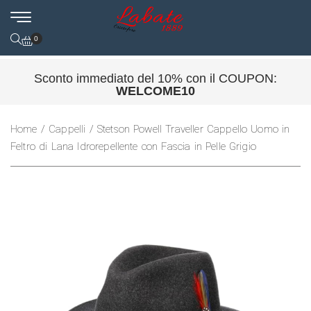
0
Sconto immediato del 10% con il COUPON:
WELCOME10
Home
/
Cappelli
/ Stetson Powell Traveller Cappello Uomo in
Feltro di Lana Idrorepellente con Fascia in Pelle Grigio